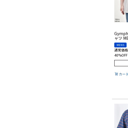
Gymp
ャツ M
MENS
通常価格
40%OFF
カー