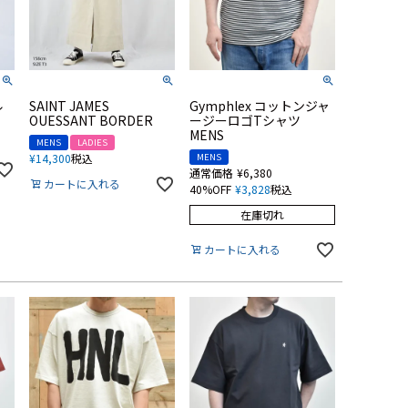
ル
SAINT JAMES
Gymphlex コットンジャ
OUESSANT BORDER
ージーロゴTシャツ
MENS
MENS
LADIES
¥
14,300
税込
MENS
通常価格
¥
6,380
カートに入れる
40%OFF
¥
3,828
税込
在庫切れ
カートに入れる