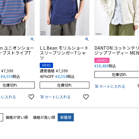
Bean ユニオンショー
L.L.Bean モリルショート
DANTON コットンテ
ーブストライプT
スリーブリンガーTシャ
ジップフーディー MEN
ツ
LADIES
MENS
¥
18,480
税込
¥
7,590
通常価格
¥
7,590
在庫切れ
¥
4,554
税込
40%OFF
¥
4,554
税込
在庫切れ
在庫切れ
カートに入れる
トに入れる
カートに入れる
え
価格が安い順
価格が高い順
新着順