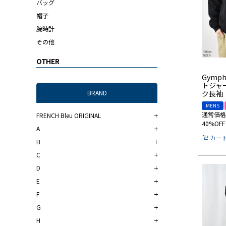
バッグ
帽子
腕時計
その他
OTHER
Gymp
トジャ
ク長袖
BRAND
MENS
通常価格
FRENCH Bleu ORIGINAL
40%OFF
A
カー
B
C
D
E
F
G
H