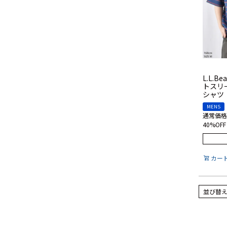
L.L.
トスリ
シャツ
MENS
通常価格
40%OFF
カー
並び替