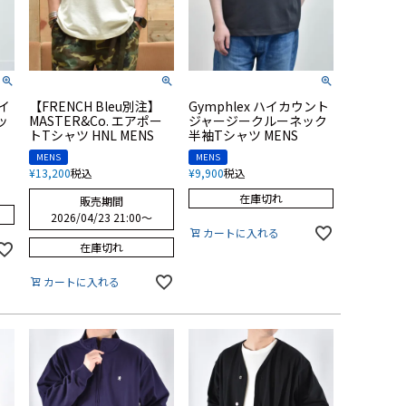
ェイ
【FRENCH Bleu別注】
Gymphlex ハイカウント
ッ
MASTER&Co. エアポー
ジャージークルーネック
トTシャツ HNL MENS
半袖Tシャツ MENS
MENS
MENS
¥
13,200
税込
¥
9,900
税込
在庫切れ
販売期間
2026/04/23 21:00
〜
カートに入れる
在庫切れ
カートに入れる