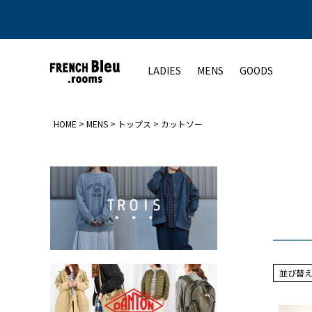
LADIES
MENS
GOODS
HOME
MENS
トップス
カットソー
アウター
アウター
トップス
シューズ
ト
コート
コート
カットソー
レディース
ジャケット
ジャケット
シャツ
メンズ
ベスト
ベスト
ニット
その他
その他
その他
並び替