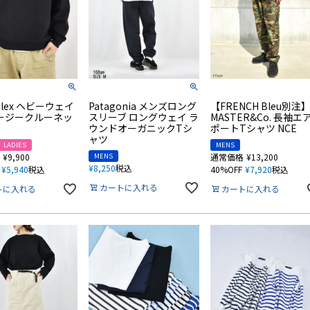
hlex ヘビーウェイ
Patagonia メンズロング
【FRENCH Bleu別注
ージークルーネッ
スリーブ ロングウェイ ラ
MASTER&Co. 長袖エ
ウンドオーガニックTシ
ポートTシャツ NCE
ャツ
LADIES
MENS
¥
9,900
MENS
通常価格
¥
13,200
¥
8,250
税込
¥
5,940
税込
40%OFF
¥
7,920
税込
カートに入れる
トに入れる
カートに入れる