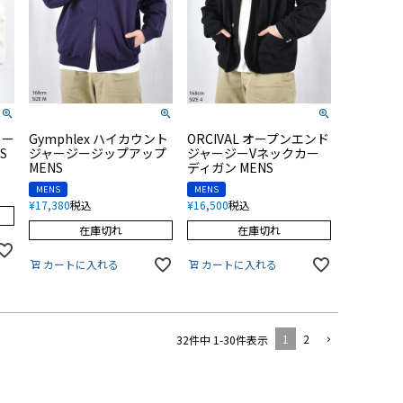
リー
Gymphlex ハイカウント
ORCIVAL オープンエンド
S
ジャージージップアップ
ジャージーVネックカー
MENS
ディガン MENS
MENS
MENS
¥
17,380
税込
¥
16,500
税込
在庫切れ
在庫切れ
カートに入れる
カートに入れる
1
2
32
件中
1
-
30
件表示