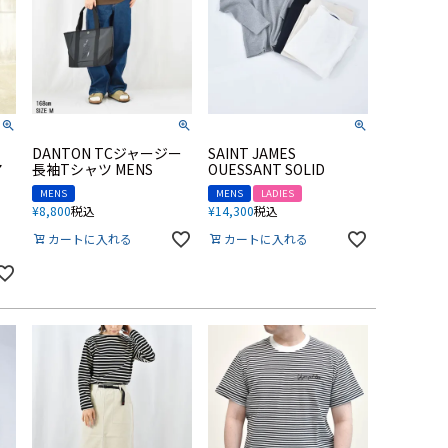
】
DANTON TCジャージー
SAINT JAMES
ア
長袖Tシャツ MENS
OUESSANT SOLID
MENS
MENS
LADIES
¥
8,800
税込
¥
14,300
税込
カートに入れる
カートに入れる