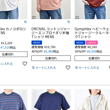
hlex カノコポロシ
ORCIVAL コットンジャー
Gymphlex ヘビーウ
ENS
ジーエンブロイダリ半袖
トジャージークルーネ
Tシャツ MENS
クTシャツ
¥
13,200
MENS
MENS
LADIES
通常価格
¥
10,780
通常価格
¥
8,580
¥
7,920
税込
40%OFF
¥
6,468
税込
30%OFF
¥
6,006
税込
在庫切れ
在庫切れ
在庫切れ
トに入れる
カートに入れる
カートに入れる