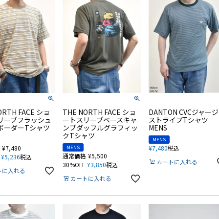
ORTH FACE ショ
THE NORTH FACE ショ
DANTON CVCジャー
リーブフラッシュ
ートスリーブベースキャ
ストライプTシャツ
ボーダーTシャツ
ンプダッフルグラフィッ
MENS
クTシャツ
MENS
¥
7,480
MENS
¥
7,480
税込
通常価格
¥
5,500
¥
5,236
税込
カートに入れる
30%OFF
¥
3,850
税込
トに入れる
カートに入れる