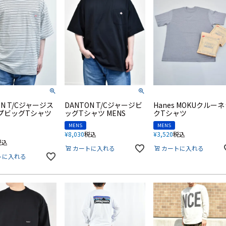
ON T/Cジャージス
DANTON T/Cジャージビ
Hanes MOKUクルー
プビッグTシャツ
ッグTシャツ MENS
クTシャツ
MENS
MENS
¥
8,030
税込
¥
3,520
税込
税込
カートに入れる
カートに入れる
トに入れる