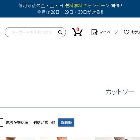
毎月最後の金・土・日
送料無料キャンペーン
開催!!
今月は28日・29日・30日が対象!!
0
マイページ
お気
ップス
ワンピース
ボトム
ボトム
バッグ
帽子
カットソー
ショートパンツ
スカート
その他
シャツ
パンツ
ショートパンツ
ニット
その他
パンツ
カットソー
その他
その他
え
価格が安い順
価格が高い順
新着順