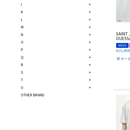
I
K
L
M
SAINT 
N
OUESS
O
MENS
P
¥
15,400
Q
カー
R
S
T
U
OTHER BRAND