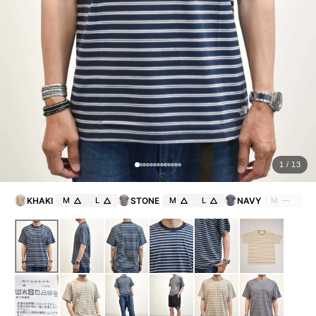
ョ
ッ
プ
FRENCH Bleu ORIGINAL
A-Z
KISOGAWA BLOG
1 / 13
SHOP NEWS
KHAKI
M
L
STONE
M
L
NAVY
M
L
ログイン
新規会員登録
マイページ