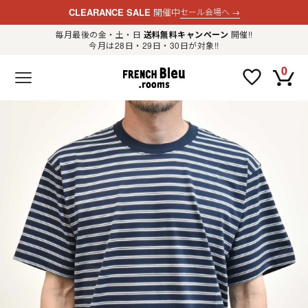
CLEARANCE SALE
開催中
セール会場へ
→
毎月最後の金・土・日
送料無料キャンペーン
開催!!
今月は28日・29日・30日が対象!!
新規会員登録
ログイン
0
F
R
E
N
C
H
B
l
e
u
.
LADIES
r
o
o
m
MENS
s
公
式
GOODS
通
販
セ
レ
OTHER
ク
ト
シ