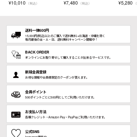
ツ
¥
10,010
¥
7,480
¥
5,280
（税込）
（税込）
（
送料一律600円
15,000円(税込)以上のご購入で送料無料 ※北海道・沖縄を除く
毎月最後の金・土・日、送料無料キャンペーン開催中！
BACK ORDER
オンラインにお取り寄せして購入することが出来るサービスです。
新規会員登録
お得な情報や会員様限定のクーポンが貰えます。
会員ポイント
500ポイントごとに500円としてご利用いただけます。
お支払い方法
各種クレジット・Amazon Pay・PayPayご利用いただけます。
公式SNS
Instagram更新中