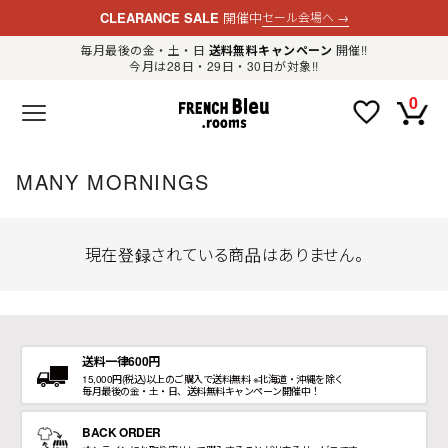
CLEARANCE SALE
開催中
セール会場へ
→
毎月最後の金・土・日
送料無料キャンペーン
開催!!
今月は28日・29日・30日が対象!!
新規会員登録
ログイン
0
F
R
E
N
C
H
MANY MORNINGS
B
l
e
u
.
現在登録されている商品はありません。
LADIES
r
o
o
m
MENS
s
公
式
GOODS
通
送料一律600円
販
15,000円(税込)以上のご購入で送料無料 ※北海道・沖縄を除く
セ
毎月最後の金・土・日、送料無料キャンペーン開催中！
レ
OTHER
ク
ト
BACK ORDER
シ