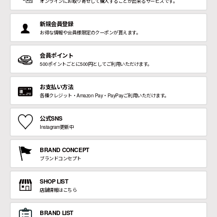
オンラインにお取り寄せして購入することが出来るサービスです。
ョ
ッ
プ
FRENCH Bleu ORIGINAL
新規会員登録
お得な情報や会員様限定のクーポンが貰えます。
A-Z
会員ポイント
500ポイントごとに500円としてご利用いただけます。
お支払い方法
KISOGAWA BLOG
各種クレジット・Amazon Pay・PayPayご利用いただけます。
SHOP NEWS
公式SNS
Instagram更新中
ログイン
BRAND CONCEPT
ブランドコンセプト
新規会員登録
SHOP LIST
店舗情報はこちら
マイページ
BRAND LIST