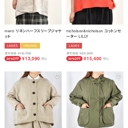
送料について
お支払いについて
店舗情報
merci リネンハーフスリーブジャケ
nicholson&nicholson コットンセ
ット
ーター LILLY
プライバシーポリシー
LADIES
ORIGINAL
LADIES
¥
18,700
¥
22,000
通常価格
通常価格
特定商取引法の表記
¥
13,090
¥
15,400
30%OFF
税込
30%OFF
税込
お問い合わせ