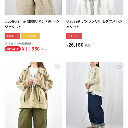
Quotidienne 強撚リネンバルーン
Gauze# アメリフリルモダニストジ
ジャケット
ャケット
LADIES
ORIGINAL
LADIES
¥
16,500
通常価格
26,180
¥
税込
¥
11,550
30%OFF
税込