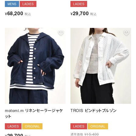
MENS
LADIES
LADIES
68,200
29,700
¥
¥
税込
税込
motomi.m リネンセーラージャケ
TROIS ピンドットブルゾン
ット
LADIES
ORIGINAL
LADIES
ORIGINAL
¥
15,400
29,700
通常価格
¥