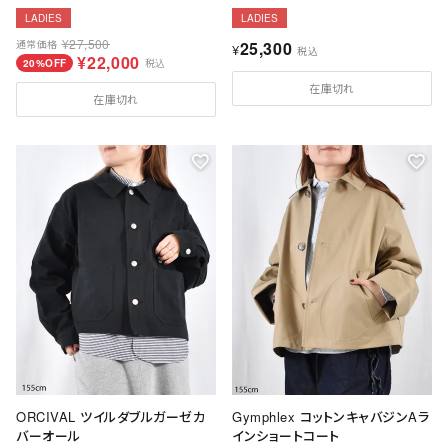
LADIES
LADIES
¥
27,500
通常価格
25,300
¥
税込
¥
22,000
20%OFF
税込
在庫切れ
在庫切れ
ORCIVAL ツイルダブルガーゼカ
Gymphlex コットンキャバジンAラ
バーオール
インショートコート