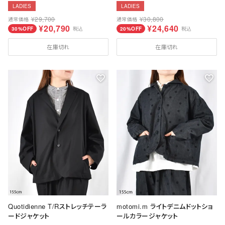
LADIES
LADIES
¥
29,700
¥
30,800
通常価格
通常価格
¥
20,790
¥
24,640
30%OFF
税込
20%OFF
税込
在庫切れ
在庫切れ
Quotidienne T/Rストレッチテーラ
motomi.m ライトデニムドットショ
ードジャケット
ールカラージャケット