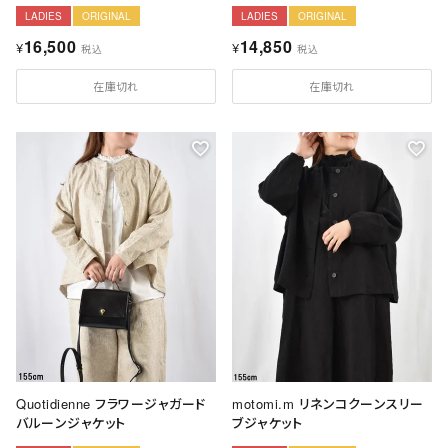
LADIES
ORIGINAL
LADIES
ORIGINAL
16,500
14,850
¥
¥
税込
税込
在庫切れ
在庫切れ
Quotidienne フラワージャガード
motomi.m リネンコクーンスリー
バルーンジャケット
ブジャケット