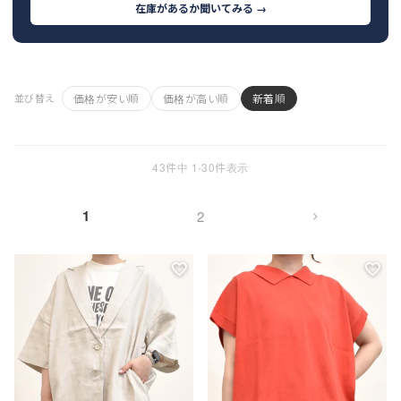
ョ
在庫があるか聞いてみる →
ッ
プ
FRENCH Bleu ORIGINAL
A-Z
価格が安い順
価格が高い順
新着順
並び替え
43
件中
1
-
30
件表示
KISOGAWA BLOG
1
SHOP NEWS
2
ログイン
新規会員登録
マイページ