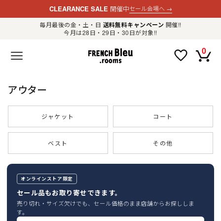
CLEARANCE SALE
開催中
セール会場へ
→
毎月最後の金・土・日
送料無料キャンペーン
開催!!
今月は28日・29日・30日が対象!!
新規会員登録
ログイン
0
F
R
E
N
C
H
アウター
B
l
e
u
ジャケット
コート
.
LADIES
r
o
o
ベスト
その他
m
MENS
s
公
式
GOODS
通
オンラインストア限定
販
セ
セール品もお取り寄せできます。
レ
OTHER
ク
売り切れ・サイズ欠けでも、セール価格のまま店舗からお探ししま
ト
す。
シ