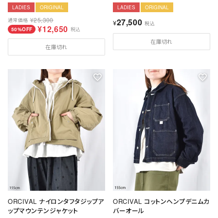
LADIES
ORIGINAL
LADIES
ORIGINAL
¥
25,300
通常価格
27,500
¥
税込
¥
12,650
50%OFF
税込
在庫切れ
在庫切れ
ORCIVAL ナイロンタフタジップア
ORCIVAL コットンヘンプデニムカ
ップマウンテンジャケット
バーオール