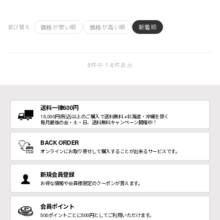
価格が安い順
価格が高い順
新着順
並び替え
8
件中
1
-
8
件表示
送料一律600円
15,000円(税込)以上のご購入で送料無料 ※北海道・沖縄を除く
毎月最後の金・土・日、送料無料キャンペーン開催中！
BACK ORDER
オンラインにお取り寄せして購入することが出来るサービスです。
新規会員登録
お得な情報や会員様限定のクーポンが貰えます。
会員ポイント
500ポイントごとに500円としてご利用いただけます。