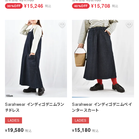
送料について
¥
15,246
¥
15,708
30%OFF
税込
40%OFF
税込
お支払いについて
店舗情報
プライバシーポリシー
特定商取引法の表記
お問い合わせ
Sarahwear インディゴデニムラン
Sarahwear インディゴデニムペイ
チドレス
ンタースカート
LADIES
LADIES
19,580
15,180
¥
¥
税込
税込