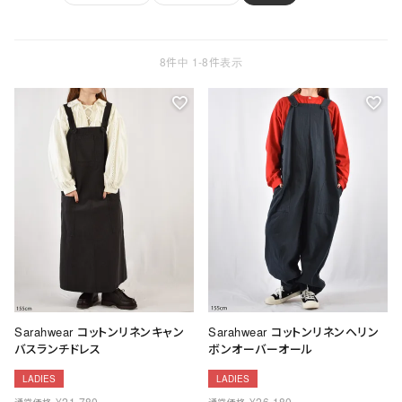
ョ
ッ
プ
FRENCH Bleu ORIGINAL
8
件中
1
-
8
件表示
A-Z
KISOGAWA BLOG
SHOP NEWS
ログイン
新規会員登録
Sarahwear コットンリネンキャン
Sarahwear コットンリネンヘリン
バスランチドレス
ボンオーバーオール
マイページ
LADIES
LADIES
¥
21,780
¥
26,180
通常価格
通常価格