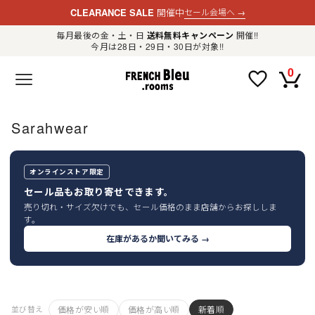
CLEARANCE SALE
開催中
セール会場へ
→
毎月最後の金・土・日
送料無料キャンペーン
開催!!
今月は28日・29日・30日が対象!!
新規会員登録
ログイン
0
F
R
E
N
C
H
Sarahwear
B
l
e
u
.
オンラインストア限定
LADIES
r
セール品もお取り寄せできます。
o
o
売り切れ・サイズ欠けでも、セール価格のまま店舗からお探ししま
m
MENS
す。
s
公
在庫があるか聞いてみる →
式
GOODS
通
販
セ
レ
OTHER
ク
ト
価格が安い順
価格が高い順
新着順
シ
並び替え