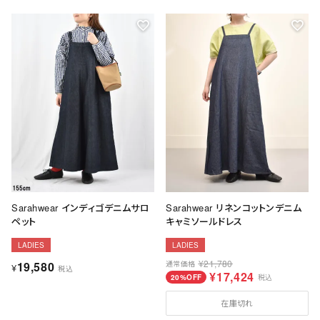
Sarahwear インディゴデニムサロ
Sarahwear リネンコットンデニム
ペット
キャミソールドレス
LADIES
LADIES
¥
21,780
19,580
通常価格
¥
税込
¥
17,424
20%OFF
税込
在庫切れ