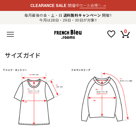
CLEARANCE SALE
開催中
セール会場へ
→
毎月最後の金・土・日
送料無料キャンペーン
開催!!
今月は28日・29日・30日が対象!!
新規会員登録
ログイン
0
F
R
E
N
C
H
サイズガイド
B
l
e
u
.
LADIES
r
o
o
m
MENS
s
公
式
GOODS
通
販
セ
レ
OTHER
ク
ト
シ