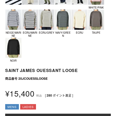
送料について
WHITE/PINK
お支払いについて
店舗情報
NEIGE/MARI
ECRU/MARI
ECRU/GREY
NAVY/GREE
ECRU
TAUPE
NE
NE
N
プライバシーポリシー
特定商取引法の表記
NOIR
お問い合わせ
SAINT JAMES OUESSANT LOOSE
商品番号
20JCOUESSLOOSE
¥
15,400
[
280
ポイント進呈 ]
税込
MENS
LADIES