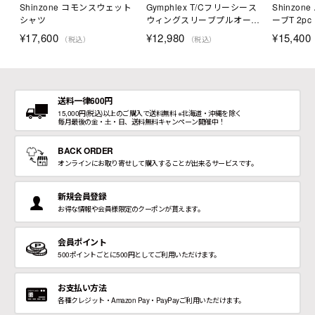
Shinzone コモンスウェット
Gymphlex T/Cフリーシース
Shinzo
シャツ
ウィングスリーブプルオーバ
ーブT 2pc
ー
¥
17,600
¥
12,980
¥
15,400
（税込）
（税込）
送料一律600円
15,000円(税込)以上のご購入で送料無料 ※北海道・沖縄を除く
毎月最後の金・土・日、送料無料キャンペーン開催中！
BACK ORDER
オンラインにお取り寄せして購入することが出来るサービスです。
新規会員登録
お得な情報や会員様限定のクーポンが貰えます。
会員ポイント
500ポイントごとに500円としてご利用いただけます。
お支払い方法
各種クレジット・Amazon Pay・PayPayご利用いただけます。