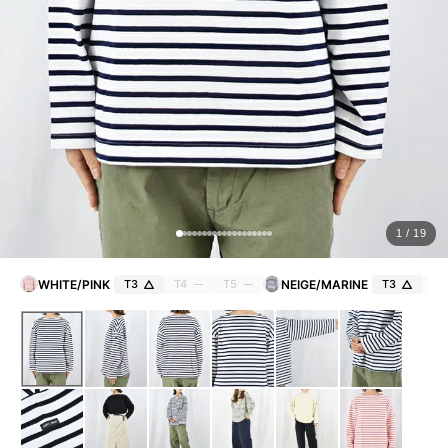
ョ
ッ
プ
FRENCH Bleu ORIGINAL
A-Z
KISOGAWA BLOG
1 / 19
SHOP NEWS
WHITE/PINK
T3
T4
T5
NEIGE/MARINE
T3
T4
ログイン
新規会員登録
マイページ