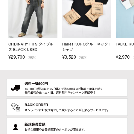
ORDINARY FITS タイプルー
Hanes KUROクルーネックT
FALKE R
ズ BLACK USED
シャツ
¥
29,700
¥
3,520
¥
2,970
（税込）
（税込）
（
送料一律600円
15,000円(税込)以上のご購入で送料無料 ※北海道・沖縄を除く
毎月最後の金・土・日、送料無料キャンペーン開催中！
BACK ORDER
オンラインにお取り寄せして購入することが出来るサービスです。
新規会員登録
お得な情報や会員様限定のクーポンが貰えます。