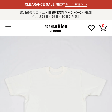
CLEARANCE SALE
開催中
セール会場へ
→
毎月最後の金・土・日
送料無料キャンペーン
開催!!
今月は28日・29日・30日が対象!!
新規会員登録
ログイン
0
F
R
E
N
C
H
B
l
e
u
.
LADIES
r
o
o
m
MENS
s
公
式
GOODS
通
販
セ
レ
OTHER
ク
ト
シ