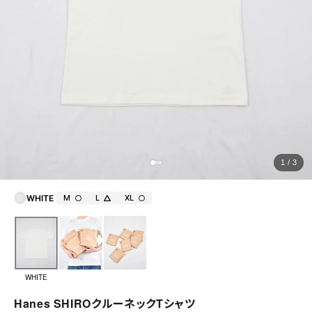
ョ
ッ
プ
FRENCH Bleu ORIGINAL
A-Z
KISOGAWA BLOG
1 / 3
SHOP NEWS
WHITE
M
L
XL
ログイン
新規会員登録
マイページ
WHITE
Hanes SHIROクルーネックTシャツ