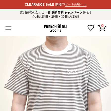
CLEARANCE SALE
開催中
セール会場へ
→
毎月最後の金・土・日
送料無料キャンペーン
開催!!
今月は28日・29日・30日が対象!!
新規会員登録
ログイン
0
F
R
E
N
C
H
B
l
e
u
.
LADIES
r
o
o
m
MENS
s
公
式
GOODS
通
販
セ
レ
OTHER
ク
ト
シ