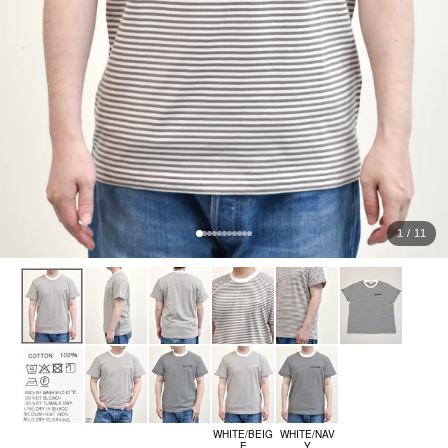
ョ
ッ
プ
FRENCH Bleu ORIGINAL
A-Z
KISOGAWA BLOG
1 / 11
SHOP NEWS
ログイン
新規会員登録
マイページ
WHITE/BEIG
WHITE/NAV
E
Y