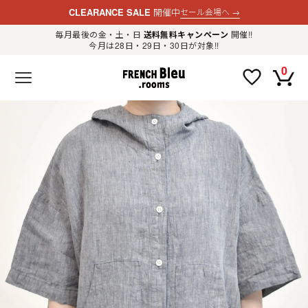
CLEARANCE SALE
開催中
セール会場へ
→
毎月最後の金・土・日
送料無料キャンペーン
開催!!
今月は28日・29日・30日が対象!!
新規会員登録
ログイン
0
F
R
E
N
C
H
B
l
e
u
.
LADIES
r
o
o
m
MENS
s
公
式
GOODS
通
販
セ
レ
OTHER
ク
ト
シ