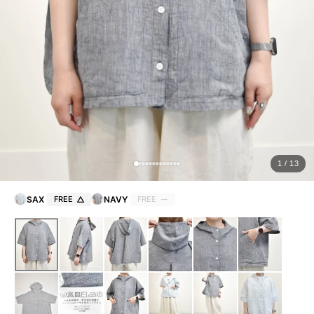
ョ
ッ
プ
FRENCH Bleu ORIGINAL
A-Z
KISOGAWA BLOG
1 / 13
SHOP NEWS
SAX
FREE
NAVY
FREE
ログイン
新規会員登録
マイページ