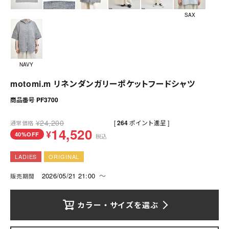
送料について
SAX
お支払いについて
店舗情報
NAVY
プライバシーポリシー
motomi.m リネンダンガリーポケットフードシャツ
商品番号
PF3700
特定商取引法の表記
¥
24,200
[
264
ポイント進呈 ]
通常価格
お問い合わせ
14,520
¥
40%OFF
税込
LADIES
ORIGINAL
2026/05/21 21:00
〜
販売期間
カラー・サイズを選ぶ