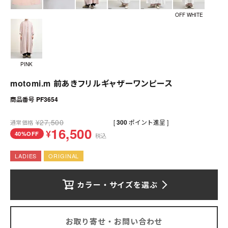
送料について
OFF WHITE
お支払いについて
店舗情報
PINK
プライバシーポリシー
motomi.m 前あきフリルギャザーワンピース
商品番号
PF3654
特定商取引法の表記
¥
27,500
[
300
ポイント進呈 ]
通常価格
お問い合わせ
16,500
¥
40%OFF
税込
LADIES
ORIGINAL
カラー・サイズを選ぶ
お取り寄せ・お問い合わせ