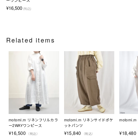
ーワンピース
¥16,500
(税込)
Related items
motomi.m リネンフリルカラ
motomi.m リネンサイドポケ
motomi
ー2WAYワンピース
ットパンツ
¥
16,500
¥
15,840
¥
18,480
（税込）
（税込）