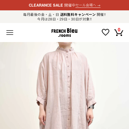
CLEARANCE SALE
開催中
セール会場へ
→
毎月最後の金・土・日
送料無料キャンペーン
開催!!
今月は28日・29日・30日が対象!!
新規会員登録
ログイン
0
F
R
E
N
C
H
B
l
e
u
.
LADIES
r
o
o
m
MENS
s
公
式
GOODS
通
販
セ
レ
OTHER
ク
ト
シ