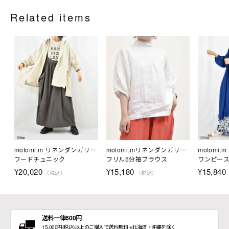
Related items
motomi.m リネンダンガリー
motomi.mリネンダンガリー
motomi
フードチュニック
フリル5分袖ブラウス
ワンピー
¥
20,020
¥
15,180
¥
15,840
（税込）
（税込）
送料一律600円
15,000円(税込)以上のご購入で送料無料 ※北海道・沖縄を除く