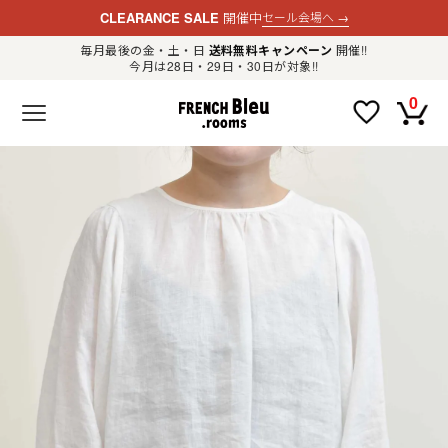
CLEARANCE SALE
開催中
セール会場へ
→
毎月最後の金・土・日
送料無料キャンペーン
開催!!
今月は28日・29日・30日が対象!!
新規会員登録
ログイン
0
F
R
E
N
C
H
B
l
e
u
.
LADIES
r
o
o
m
MENS
s
公
式
GOODS
通
販
セ
レ
OTHER
ク
ト
シ