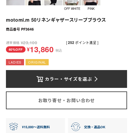
送料について
OFF WHITE
PINK
お支払いについて
motomi.m 50リネンギャザースリーブブラウス
商品番号
PF3646
店舗情報
¥
23,100
[
252
ポイント進呈 ]
通常価格
プライバシーポリシー
13,860
¥
40%OFF
税込
特定商取引法の表記
LADIES
ORIGINAL
お問い合わせ
カラー・サイズを選ぶ
お取り寄せ・お問い合わせ
¥15,000〜送料無料
交換・返品OK