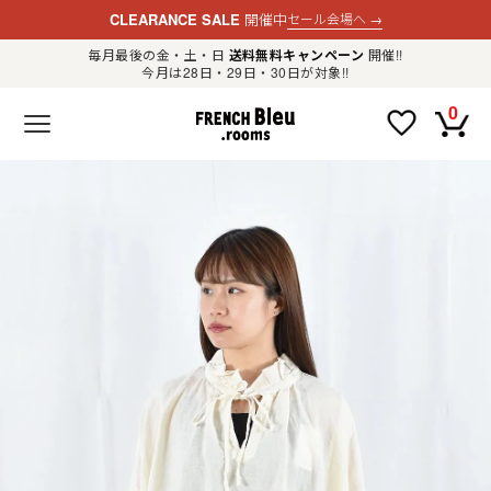
CLEARANCE SALE
開催中
セール会場へ
→
毎月最後の金・土・日
送料無料キャンペーン
開催!!
今月は28日・29日・30日が対象!!
新規会員登録
ログイン
0
F
R
E
N
C
H
B
l
e
u
.
LADIES
r
o
o
m
MENS
s
公
式
GOODS
通
販
セ
レ
OTHER
ク
ト
シ