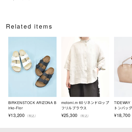
Related items
BIRKENSTOCK ARIZONA B
motomi.m 60リネンドロップ
TIDEWA
irko-Flor
フリルブラウス
トンバッ
¥
13,200
¥
25,300
¥
18,700
（税込）
（税込）