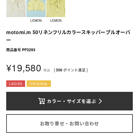
送料について
お支払いについて
LEMON
LEMON
motomi.m 50リネンフリルカラースキッパープルオーバ
店舗情報
ー
プライバシーポリシー
商品番号
PF3293
特定商取引法の表記
¥
19,580
[
356
ポイント進呈 ]
税込
お問い合わせ
LADIES
ORIGINAL
カラー・サイズを選ぶ
お取り寄せ・お問い合わせ