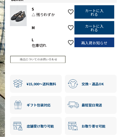
S
カートに入
れる
△ 残りわずか
カートに入
M
れる
L
再入荷お知らせ
在庫切れ
¥15,000〜送料無料
交換・返品OK
ギフト包装対応
最短翌日発送
店舗受け取り可能
お取り寄せ可能