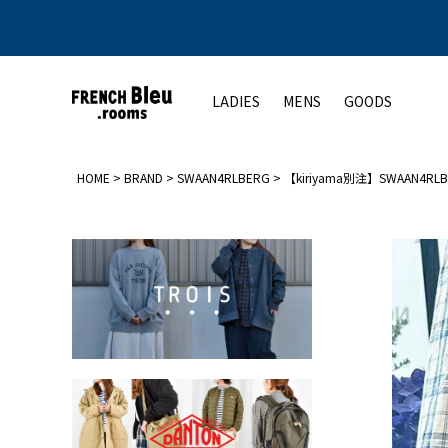
LADIES
MENS
GOODS
HOME
BRAND
SWAAN4RLBERG
【kiriyama別注】SWAAN4R
アウター
アウター
トップス
シューズ
ト
コート
コート
カットソー
レディース
ジャケット
ジャケット
シャツ
メンズ
ベスト
ベスト
ニット
その他
その他
その他