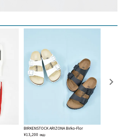
BIRKENSTOCK ARIZONA Birko-Flor
Shoes Like Pot
¥
13,200
¥
12,100
（税込）
（税込）