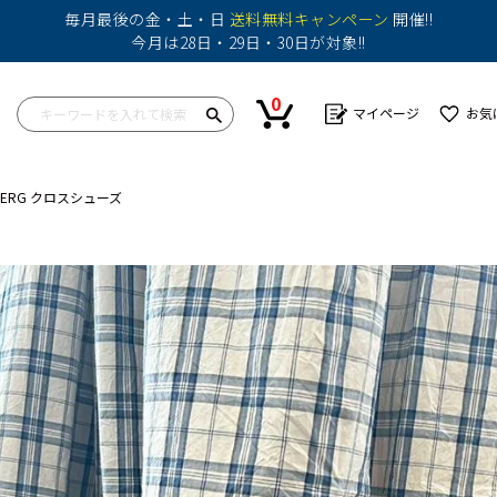
毎月最後の金・土・日
送料無料キャンペーン
開催!!
今月は28日・29日・30日が対象!!
0
マイページ
お気
LBERG クロスシューズ
ップス
ワンピース
ボトム
ボトム
バッグ
帽子
カットソー
ショートパンツ
スカート
その他
シャツ
パンツ
ショートパンツ
ニット
その他
パンツ
その他
その他