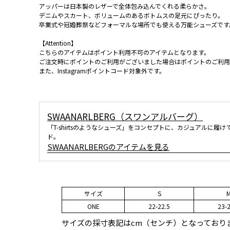
アッパーは日本製のレザーで全体包み込んでくれる柔らかさ。
デニムやスカート、ボリュームのあるボトムスの足元にぴったり。
卒業式や冠婚葬祭などフォーマルな場所でも使える万能シューズです
【Attention】
こちらのアイテムはポイント利用不可のアイテムとなります。
ご注文時にポイントのご利用がございました場合はポイントのご利用
また、Instagramポイントコード対象外です。
SWAANARLBERG（スワンアルバーグ）
「T-shirtsのようなシューズ」をコンセプトに、カジュアルに
ド。
SWAANARLBERGのアイテムを見る
サイズ
S
ONE
22-22.5
23-2
サイズの採寸表記はcm（センチ）となっており