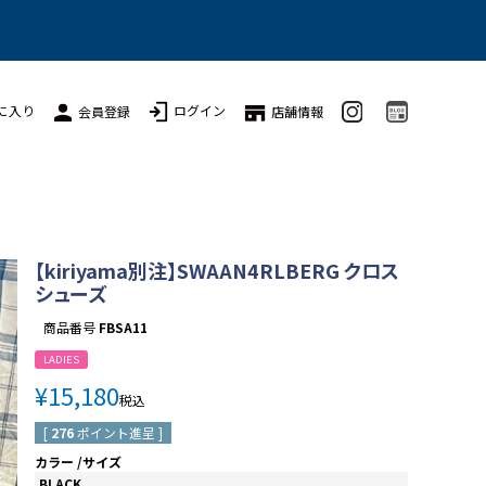
に入り
ログイン
会員登録
店舗情報
【kiriyama別注】SWAAN4RLBERG クロス
シューズ
商品番号
FBSA11
LADIES
¥
15,180
税込
[
276
ポイント進呈 ]
カラー
サイズ
BLACK