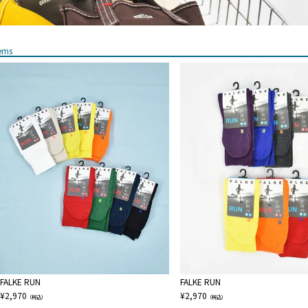
tems
FALKE RUN
FALKE RUN
¥
2,970
¥
2,970
（税込）
（税込）