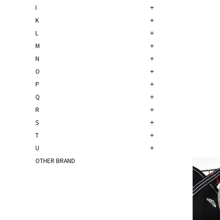
I
K
L
M
N
O
P
Q
R
S
T
U
OTHER BRAND