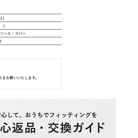
A11
 L
ソール：ラバー
本
入をお願いいたします。