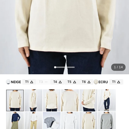
ョ
ッ
プ
FRENCH Bleu ORIGINAL
A-Z
KISOGAWA BLOG
1 / 14
SHOP NEWS
NEIGE
T1
T3
T4
T5
T6
ECRU
T1
T
ログイン
新規会員登録
マイページ