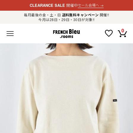
CLEARANCE SALE
開催中
セール会場へ
→
毎月最後の金・土・日
送料無料キャンペーン
開催!!
今月は28日・29日・30日が対象!!
新規会員登録
ログイン
0
F
R
E
N
C
H
B
l
e
u
.
LADIES
r
o
o
m
MENS
s
公
式
GOODS
通
販
セ
レ
OTHER
ク
ト
シ