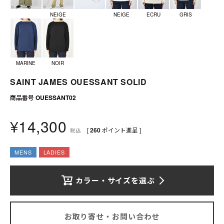
送料について
NEIGE
NEIGE
ECRU
GRIS
お支払いについて
店舗情報
MARINE
NOIR
プライバシーポリシー
SAINT JAMES OUESSANT SOLID
商品番号
OUESSANT02
特定商取引法の表記
¥
14,300
お問い合わせ
[
260
ポイント進呈 ]
税込
MENS
LADIES
カラー・サイズを選ぶ
お取り寄せ・お問い合わせ