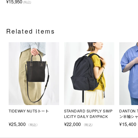
¥15,950
(税込)
Related items
TIDEWAY NUTSトート
STANDARD SUPPLY SIMP
DANTON
LICITY DAILY DAYPACK
ン半袖シャ
¥
25,300
¥
22,000
¥
15,400
（税込）
（税込）