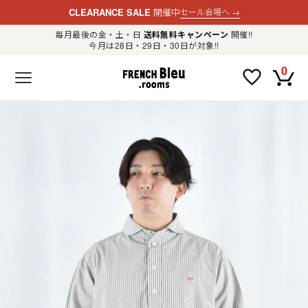
CLEARANCE SALE
開催中
セール会場へ
→
毎月最後の金・土・日
送料無料キャンペーン
開催!!
今月は28日・29日・30日が対象!!
新規会員登録
ログイン
0
F
R
E
N
C
H
B
l
e
u
.
LADIES
r
o
o
m
MENS
s
公
式
GOODS
通
販
セ
レ
OTHER
ク
ト
シ