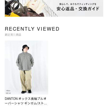
RECENTLY VIEWED
最近見た商品
DANTON オックス長袖プルオ
ーバーシャツ ギンガム/ストラ
イプ MEN