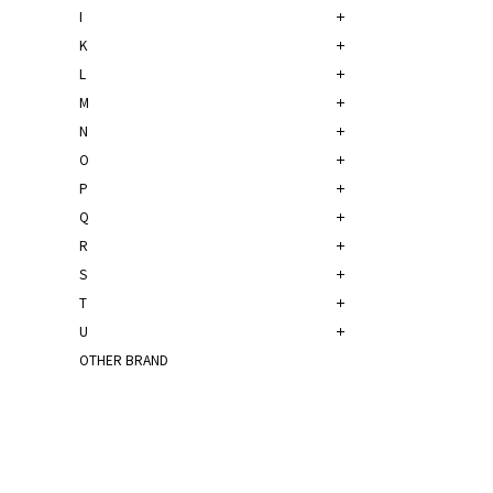
I
K
L
M
N
O
P
Q
R
S
T
U
OTHER BRAND