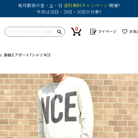
毎月最後の金・土・日
送料無料キャンペーン
開催!!
今月は28日・29日・30日が対象!!
0
マイページ
お気
&Co. 長袖エアポートTシャツ NCE
ップス
ワンピース
ボトム
ボトム
バッグ
帽子
カットソー
ショートパンツ
スカート
その他
シャツ
パンツ
ショートパンツ
ニット
その他
パンツ
その他
その他