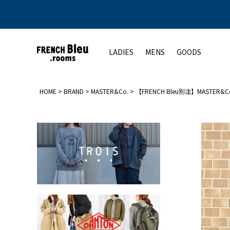
LADIES
MENS
GOODS
HOME
BRAND
MASTER&Co.
【FRENCH Bleu別注】MASTER
アウター
アウター
トップス
シューズ
ト
コート
コート
カットソー
レディース
ジャケット
ジャケット
シャツ
メンズ
ベスト
ベスト
ニット
その他
その他
その他