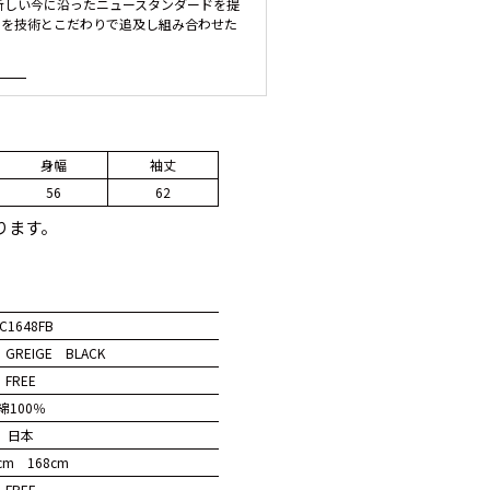
新しい今に沿ったニュースタンダードを提
のを技術とこだわりで追及し組み合わせた
身幅
袖丈
56
62
ります。
C1648FB
 GREIGE BLACK
FREE
綿100％
日本
cm 168cm
FREE