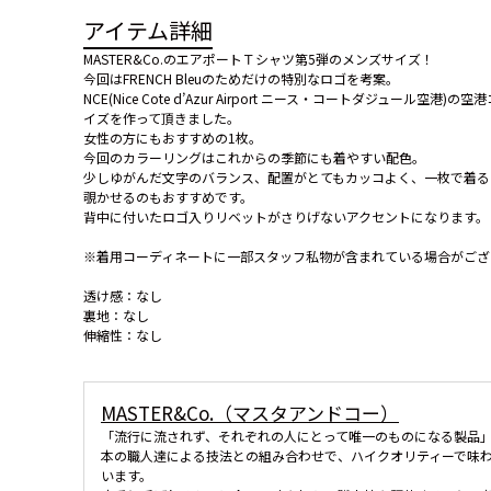
アイテム詳細
MASTER&Co.のエアポートＴシャツ第5弾のメンズサイズ！
今回はFRENCH Bleuのためだけの特別なロゴを考案。
NCE(Nice Cote d’Azur Airport ニース・コートダジュ
イズを作って頂きました。
女性の方にもおすすめの1枚。
今回のカラーリングはこれからの季節にも着やすい配色。
少しゆがんだ文字のバランス、配置がとてもカッコよく、一枚で着る
覗かせるのもおすすめです。
背中に付いたロゴ入りリベットがさりげないアクセントになります。
※着用コーディネートに一部スタッフ私物が含まれている場合がござ
透け感：なし
裏地：なし
伸縮性：なし
MASTER&Co.（マスタアンドコー）
「流行に流されず、それぞれの人にとって唯一のものになる製品
本の職人達による技法との組み合わせで、ハイクオリティーで味
います。