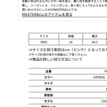
定番と呼ばれるものに今の一味を加え、職人技を駆使することで
案し、シーズンレス、ジェンダレス、長く気に入ってもらえるも
想いをカタチにしたのがMASTER&Co.です。
MASTER&Co.のアイテムを見る
サイズ
肩幅
着丈
FREE
50
68.5
⇒サイズの採寸表記はcm（センチ）となってお
※サイズ計測の多少の誤差はご了承ください。
⇒商品の詳しい採寸方法について
品番
M
カラー
OATMEAL
サイズ
素材
原産国
モデル
158
着用サイズ