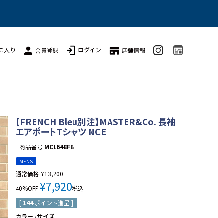
に入り
ログイン
会員登録
店舗情報
【FRENCH Bleu別注】MASTER&Co. 長袖
エアポートTシャツ NCE
商品番号
MC1648FB
MENS
通常価格
¥
13,200
¥
7,920
40%OFF
税込
[
144
ポイント進呈 ]
カラー
サイズ