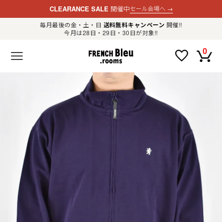
CLEARANCE SALE
開催中
セール会場へ
→
毎月最後の金・土・日
送料無料キャンペーン
開催!!
今月は28日・29日・30日が対象!!
新規会員登録
ログイン
0
F
R
E
N
C
H
B
l
e
u
.
LADIES
r
o
o
m
MENS
s
公
式
GOODS
通
販
セ
レ
OTHER
ク
ト
シ