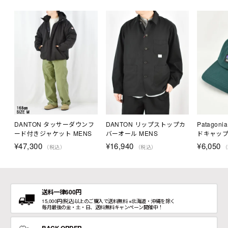
DANTON タッサーダウンフ
DANTON リップストップカ
Patagon
ード付きジャケット MENS
バーオール MENS
ドキャッ
¥
47,300
¥
16,940
¥
6,050
（税込）
（税込）
（
送料一律600円
15,000円(税込)以上のご購入で送料無料 ※北海道・沖縄を除く
毎月最後の金・土・日、送料無料キャンペーン開催中！
BACK ORDER