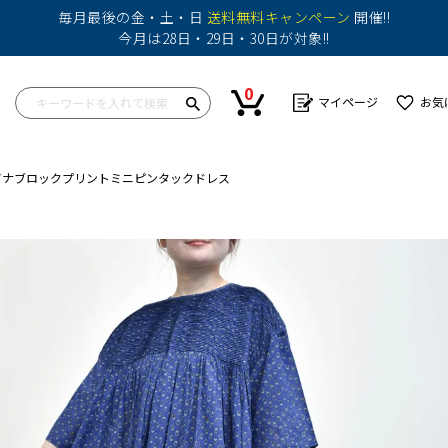
毎月最後の金・土・日
送料無料キャンペーン
開催!!
今月は28日・29日・30日が対象!!
0
マイページ
お気
ルゲンチアナブロックプリントミニピンタックドレス
ップス
ワンピース
ボトム
ボトム
バッグ
帽子
カットソー
ショートパンツ
スカート
その他
シャツ
パンツ
ショートパンツ
ニット
その他
パンツ
その他
その他