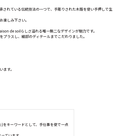
ら継承されている伝統技法の一つで、手彫りされた木版を使い手押しで生
お楽しみ下さい。
on de soilらしさ溢れる唯一無二なデザインが魅力です。
をプラスし、細部のディテールまでこだわりました。
います。
っくりとした)をキーワードとして、手仕事を使で一点
なっています。