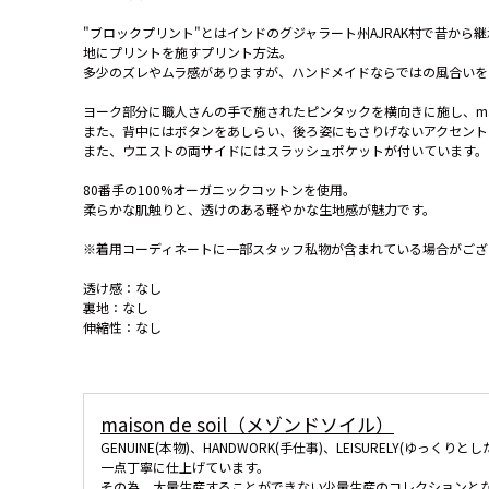
"ブロックプリント"とはインドのグジャラート州AJRAK村で昔か
地にプリントを施すプリント方法。
多少のズレやムラ感がありますが、ハンドメイドならではの風合いを
ヨーク部分に職人さんの手で施されたピンタックを横向きに施し、mais
また、背中にはボタンをあしらい、後ろ姿にもさりげないアクセント
また、ウエストの両サイドにはスラッシュポケットが付いています。
80番手の100%オーガニックコットンを使用。
柔らかな肌触りと、透けのある軽やかな生地感が魅力です。
※着用コーディネートに一部スタッフ私物が含まれている場合がござ
透け感：なし
裏地：なし
伸縮性：なし
maison de soil（メゾンドソイル）
GENUINE(本物)、HANDWORK(手仕事)、LEISURELY(ゆ
一点丁寧に仕上げています。
その為、大量生産することができない少量生産のコレクションと