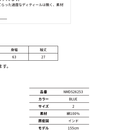
てらった過度なディティールは無く、素材
身幅
袖丈
63
27
ます。
品番
NMDS26253
カラー
BLUE
サイズ
2
素材
綿100％
原産国
インド
モデル
155cm