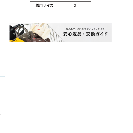
着用サイズ
2
otidienne 平織リネ
【FRENCH Bleu別注】L
motomi.m リネンダン
TROI