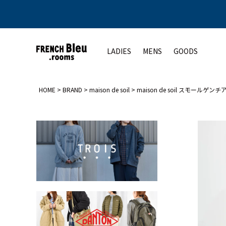
LADIES
MENS
GOODS
HOME
BRAND
maison de soil
maison de soil スモー
アウター
アウター
トップス
シューズ
ト
コート
コート
カットソー
レディース
ジャケット
ジャケット
シャツ
メンズ
ベスト
ベスト
ニット
その他
その他
その他