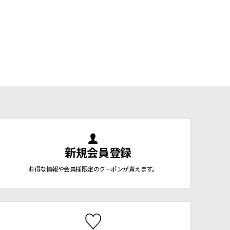
サイドオープンワン
aboratory ビッグポケ
ガリーフードワンピー
カラー
ース
ットアーバンワンピー
ス
125
ス
600
¥
17,820
¥
28,60
（税込）
（税込）
¥
15,180
（税込）
新規会員登録
お得な情報や会員様限定のクーポンが貰えます。