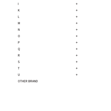
I
K
L
M
N
O
P
Q
R
S
T
U
OTHER BRAND