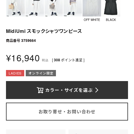
送料について
お支払いについて
OFF WHITE
BLACK
店舗情報
MidiUmi スモックシャツワンピース
商品番号
3759664
プライバシーポリシー
¥
16,940
[
308
ポイント進呈 ]
特定商取引法の表記
税込
LADIES
オンライン限定
お問い合わせ
カラー・サイズを選ぶ
お取り寄せ・お問い合わせ