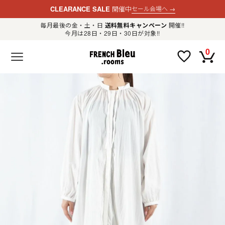
CLEARANCE SALE
開催中
セール会場へ
→
毎月最後の金・土・日
送料無料キャンペーン
開催!!
今月は28日・29日・30日が対象!!
新規会員登録
ログイン
0
F
R
E
N
C
H
B
l
e
u
.
LADIES
r
o
o
m
MENS
s
公
式
GOODS
通
販
セ
レ
OTHER
ク
ト
シ