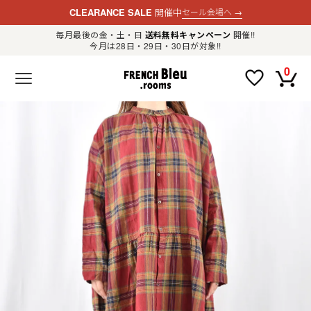
CLEARANCE SALE
開催中
セール会場へ
→
毎月最後の金・土・日
送料無料キャンペーン
開催!!
今月は28日・29日・30日が対象!!
新規会員登録
ログイン
0
F
R
E
N
C
H
B
l
e
u
.
LADIES
r
o
o
m
MENS
s
公
式
GOODS
通
販
セ
レ
OTHER
ク
ト
シ