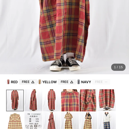
ョ
ッ
プ
FRENCH Bleu ORIGINAL
A-Z
KISOGAWA BLOG
1 / 15
SHOP NEWS
RED
FREE
YELLOW
FREE
NAVY
FREE
ログイン
新規会員登録
マイページ