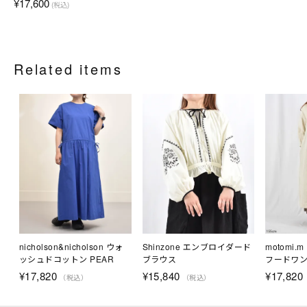
¥17,600
(税込)
Related items
nicholson&nicholson ウォ
Shinzone エンブロイダード
motomi
ッシュドコットン PEAR
ブラウス
フードワ
¥
17,820
¥
15,840
¥
17,820
（税込）
（税込）