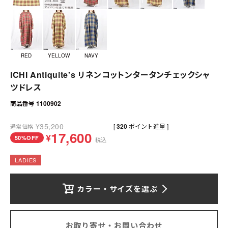
送料について
お支払いについて
店舗情報
RED
YELLOW
NAVY
ICHI Antiquite's リネンコットンタータンチェックシャ
プライバシーポリシー
ツドレス
特定商取引法の表記
商品番号
1100902
¥
35,200
[
320
ポイント進呈 ]
通常価格
お問い合わせ
17,600
¥
50%OFF
税込
LADIES
カラー・サイズを選ぶ
お取り寄せ・お問い合わせ