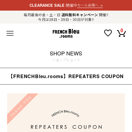
CLEARANCE SALE
開催中
セール会場へ
→
毎月最後の金・土・日
送料無料キャンペーン
開催!!
今月は28日・29日・30日が対象!!
新規会員登録
ログイン
0
F
R
E
N
C
H
SHOP NEWS
B
l
ショップニュース
e
u
.
【FRENCHBleu.rooms】REPEATERS COUPON
LADIES
r
o
o
m
MENS
s
公
式
GOODS
通
販
セ
レ
OTHER
ク
ト
シ