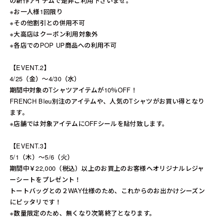
の新作アイテムで是非ご利用下さいませ。
※お一人様1回限り
※その他割引との併用不可
※大高店はクーポン利用対象外
※各店でのPOP UP商品への利用不可
【EVENT.2】
4/25（金）～4/30（水）
期間中対象のTシャツアイテムが10％OFF！
FRENCH Bleu別注のアイテムや、人気のTシャツがお買い得となり
ます。
※店舗では対象アイテムにOFFシールを貼付致します。
【EVENT.3】
5/1（木）～5/6（火）
期間中￥22,000（税込）以上のお買上のお客様へオリジナルレジャ
ーシートをプレゼント！
トートバッグとの２WAY仕様のため、これからのお出かけシーズン
にピッタリです！
※数量限定のため、無くなり次第終了となります。