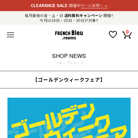
CLEARANCE SALE
開催中
セール会場へ
→
毎月最後の金・土・日
送料無料キャンペーン
開催!!
今月は28日・29日・30日が対象!!
新規会員登録
ログイン
0
F
R
E
N
C
H
SHOP NEWS
B
l
ショップニュース
e
u
.
【ゴールデンウィークフェア】
LADIES
r
o
o
m
MENS
s
公
式
GOODS
通
販
セ
レ
OTHER
ク
ト
シ