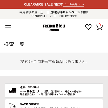
CLEARANCE SALE
開催中
セール会場へ
→
毎月最後の金・土・日
送料無料キャンペーン
開催!!
今月は28日・29日・30日が対象!!
新規会員登録
ログイン
0
F
R
E
N
C
H
検索一覧
B
l
e
u
.
検索条件に該当する商品はありません。
LADIES
r
o
o
m
MENS
s
公
式
GOODS
通
送料一律600円
販
15,000円(税込)以上のご購入で送料無料 ※北海道・沖縄を除く
セ
毎月最後の金・土・日、送料無料キャンペーン開催中！
レ
OTHER
ク
ト
BACK ORDER
シ