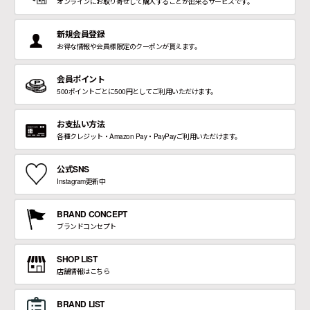
オンラインにお取り寄せして購入することが出来るサービスです。
ョ
ッ
プ
FRENCH Bleu ORIGINAL
新規会員登録
お得な情報や会員様限定のクーポンが貰えます。
A-Z
会員ポイント
500ポイントごとに500円としてご利用いただけます。
お支払い方法
KISOGAWA BLOG
各種クレジット・Amazon Pay・PayPayご利用いただけます。
SHOP NEWS
公式SNS
Instagram更新中
ログイン
BRAND CONCEPT
ブランドコンセプト
新規会員登録
SHOP LIST
店舗情報はこちら
マイページ
BRAND LIST