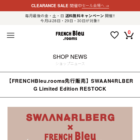
CLEARANCE SALE
開催中
セール会場へ
→
毎月最後の金・土・日
送料無料キャンペーン
開催!!
今月は28日・29日・30日が対象!!
新規会員登録
ログイン
0
F
R
E
N
C
H
SHOP NEWS
B
l
ショップニュース
e
u
.
【FRENCHBleu.rooms先行販売】SWAAN4RLBER
LADIES
r
o
G Limited Edition RESTOCK
o
m
MENS
s
公
式
GOODS
通
販
セ
レ
OTHER
ク
ト
シ