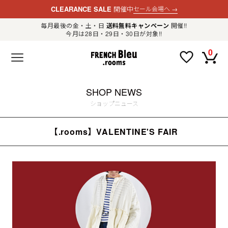
CLEARANCE SALE
開催中
セール会場へ
→
毎月最後の金・土・日
送料無料キャンペーン
開催!!
今月は28日・29日・30日が対象!!
新規会員登録
ログイン
0
F
R
E
N
C
H
SHOP NEWS
B
l
ショップニュース
e
u
.
【.rooms】VALENTINE'S FAIR
LADIES
r
o
o
m
MENS
s
公
式
GOODS
通
販
セ
レ
OTHER
ク
ト
シ