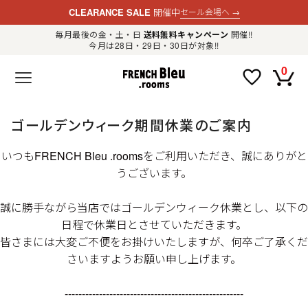
CLEARANCE SALE
開催中
セール会場へ
→
毎月最後の金・土・日
送料無料キャンペーン
開催!!
今月は28日・29日・30日が対象!!
新規会員登録
ログイン
0
F
R
E
N
C
H
ゴールデンウィーク期間休業のご案内
B
l
e
いつもFRENCH Bleu .roomsをご利用いただき、誠にありがと
u
.
うございます。
LADIES
r
o
o
誠に勝手ながら当店ではゴールデンウィーク休業とし、以下の
m
MENS
s
日程で休業日とさせていただきます。
公
式
皆さまには大変ご不便をお掛けいたしますが、何卒ご了承くだ
GOODS
通
販
さいますようお願い申し上げます。
セ
レ
OTHER
ク
----------------------------------------------------
ト
シ