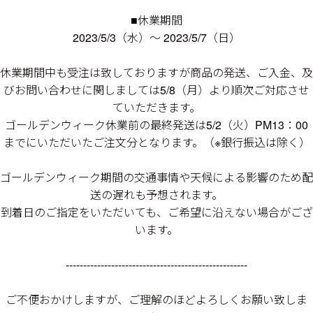
ョ
ッ
■休業期間
プ
FRENCH Bleu ORIGINAL
2023/5/3（水）～ 2023/5/7（日）
A-Z
休業期間中も受注は致しておりますが商品の発送、ご入金、及
びお問い合わせに関しましては5/8（月）より順次ご対応させ
ていただきます。
ゴールデンウィーク休業前の最終発送は5/2（火）PM13：00
KISOGAWA BLOG
までにいただいたご注文分となります。（※銀行振込は除く）
SHOP NEWS
ゴールデンウィーク期間の交通事情や天候による影響のため配
送の遅れも予想されます。
ログイン
到着日のご指定をいただいても、ご希望に沿えない場合がござ
います。
新規会員登録
----------------------------------------------------
マイページ
ご不便おかけしますが、ご理解のほどよろしくお願い致しま