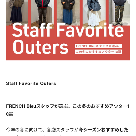
ョ
ッ
プ
FRENCH Bleu ORIGINAL
A-Z
KISOGAWA BLOG
SHOP NEWS
Staff Favorite Outers
ログイン
FRENCH Bleuスタッフが選ぶ、この冬のおすすめアウター1
新規会員登録
0選
マイページ
今年の冬に向けて、各店スタッフが
今シーズンおすすめした