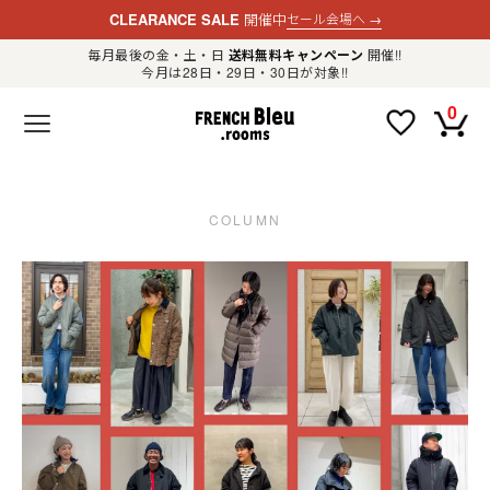
CLEARANCE SALE
開催中
セール会場へ
→
毎月最後の金・土・日
送料無料キャンペーン
開催!!
今月は28日・29日・30日が対象!!
新規会員登録
ログイン
0
F
R
E
N
C
H
B
COLUMN
l
e
u
.
LADIES
r
o
o
m
MENS
s
公
式
GOODS
通
販
セ
レ
OTHER
ク
ト
シ