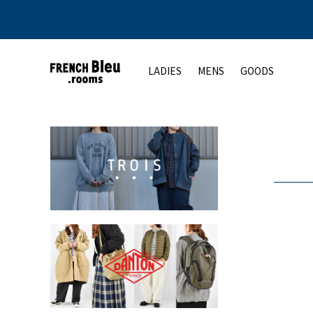
LADIES
MENS
GOODS
アウター
アウター
トップス
シューズ
ト
コート
コート
カットソー
レディース
ジャケット
ジャケット
シャツ
メンズ
ベスト
ベスト
ニット
その他
その他
その他