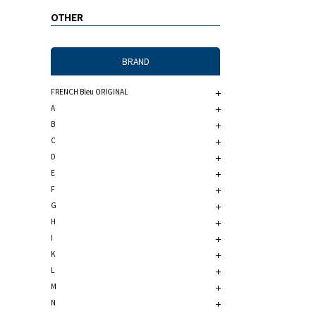
OTHER
BRAND
FRENCH Bleu ORIGINAL
A
B
C
D
E
F
G
H
I
K
L
M
N