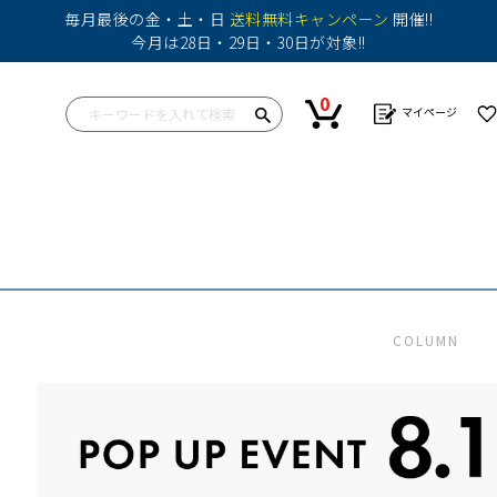
毎月最後の金・土・日
送料無料キャンペーン
開催!!
今月は28日・29日・30日が対象!!
0
マイページ
ップス
ワンピース
ボトム
ボトム
バッグ
帽子
カットソー
ショートパンツ
スカート
その他
シャツ
パンツ
ショートパンツ
ニット
その他
パンツ
COLUMN
その他
その他