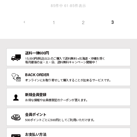
85
件中
61
-
85
件表示
3
1
2
送料一律600円
15,000円(税込)以上のご購入で送料無料 ※北海道・沖縄を除く
毎月最後の金・土・日、送料無料キャンペーン開催中！
BACK ORDER
オンラインにお取り寄せして購入することが出来るサービスです。
新規会員登録
お得な情報や会員様限定のクーポンが貰えます。
会員ポイント
500ポイントごとに500円としてご利用いただけます。
お支払い方法