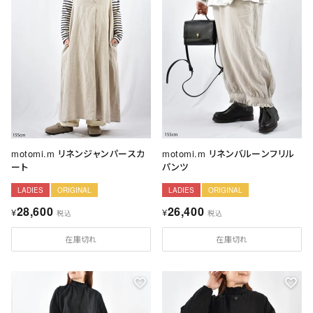
motomi.m リネンジャンパースカ
motomi.m リネンバルーンフリル
ート
パンツ
LADIES
ORIGINAL
LADIES
ORIGINAL
28,600
26,400
¥
¥
税込
税込
在庫切れ
在庫切れ