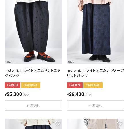
motomi.m ライトデニムドットエッ
motomi.m ライトデニムフラワープ
グパンツ
リントパンツ
LADIES
ORIGINAL
LADIES
ORIGINAL
25,300
26,400
¥
¥
税込
税込
在庫切れ
在庫切れ