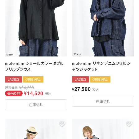
motomi.m ショールカラーダブル
motomi.m リネンデニムフリルシ
フリルブラウス
ャツジャケット
LADIES
ORIGINAL
LADIES
ORIGINAL
¥
24,200
通常価格
27,500
¥
税込
¥
14,520
40%OFF
税込
在庫切れ
在庫切れ