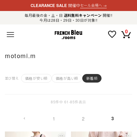
CLEARANCE SALE
開催中
セール会場へ
→
毎月最後の金・土・日
送料無料キャンペーン
開催!!
今月は28日・29日・30日が対象!!
新規会員登録
ログイン
0
F
R
E
N
C
H
motomi.m
B
l
e
u
.
価格が安い順
価格が高い順
新着順
LADIES
並び替え
r
o
o
m
MENS
s
公
85
件中
61
-
85
件表示
式
GOODS
通
販
セ
3
1
2
レ
OTHER
ク
ト
シ