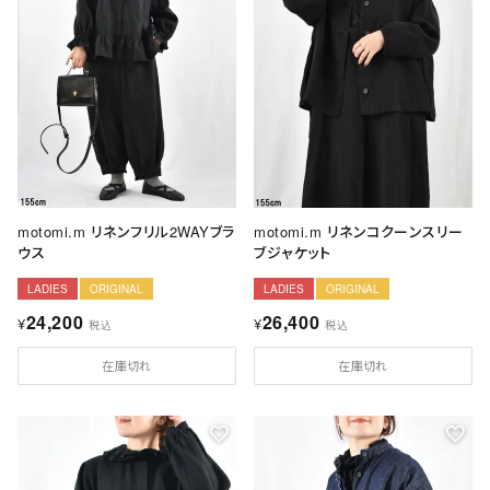
motomi.m リネンフリル2WAYブラ
motomi.m リネンコクーンスリー
ウス
ブジャケット
LADIES
ORIGINAL
LADIES
ORIGINAL
24,200
26,400
¥
¥
税込
税込
在庫切れ
在庫切れ