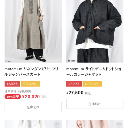
motomi.m リネンダンガリーフリ
motomi.m ライトデニムドットショ
ルジャンパースカート
ールカラージャケット
LADIES
ORIGINAL
LADIES
ORIGINAL
¥
28,600
通常価格
27,500
¥
税込
¥
20,020
30%OFF
税込
在庫切れ
在庫切れ