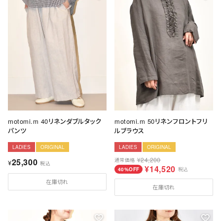
送料について
お支払いについて
店舗情報
プライバシーポリシー
特定商取引法の表記
motomi.m 40リネンダブルタック
motomi.m 50リネンフロントフリ
お問い合わせ
パンツ
ルブラウス
LADIES
ORIGINAL
LADIES
ORIGINAL
¥
24,200
25,300
通常価格
¥
税込
¥
14,520
40%OFF
税込
在庫切れ
在庫切れ