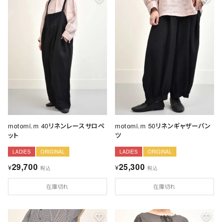
ョ
ッ
プ
FRENCH Bleu ORIGINAL
A-Z
KISOGAWA BLOG
SHOP NEWS
motomi.m 40リネンレースサロペ
motomi.m 50リネンギャザーパン
ット
ツ
ログイン
LADIES
ORIGINAL
LADIES
ORIGINAL
29,700
25,300
¥
¥
税込
税込
新規会員登録
在庫切れ
在庫切れ
マイページ