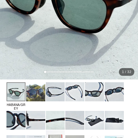
ョ
ッ
プ
FRENCH Bleu ORIGINAL
A-Z
KISOGAWA BLOG
1 / 32
SHOP NEWS
ログイン
HABANA/GR
新規会員登録
EY
マイページ