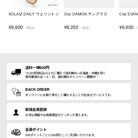
SOLAIZ DAILY ウェリントン
Ciqi DAMON サングラス
Ciqi EV
¥
9,900
¥
8,250
¥
6,600
（税込）
（税込）
（
送料一律600円
15,000円(税込)以上のご購入で送料無料 ※北海道・沖縄を除く
毎月最後の金・土・日、送料無料キャンペーン開催中！
BACK ORDER
オンラインにお取り寄せして購入することが出来るサービスです。
新規会員登録
お得な情報や会員様限定のクーポンが貰えます。
会員ポイント
500ポイントごとに500円としてご利用いただけます。