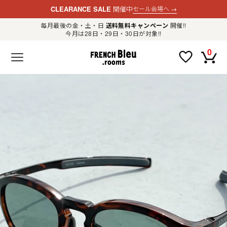
CLEARANCE SALE
開催中
セール会場へ
→
毎月最後の金・土・日
送料無料キャンペーン
開催!!
今月は28日・29日・30日が対象!!
新規会員登録
ログイン
0
F
R
E
N
C
H
B
l
e
u
.
LADIES
r
o
o
m
MENS
s
公
式
GOODS
通
販
セ
レ
OTHER
ク
ト
シ