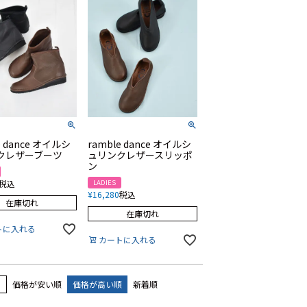
e dance オイルシ
ramble dance オイルシ
クレザーブーツ
ュリンクレザースリッポ
ン
税込
LADIES
¥
16,280
税込
在庫切れ
在庫切れ
トに入れる
カートに入れる
え
価格が安い順
価格が高い順
新着順