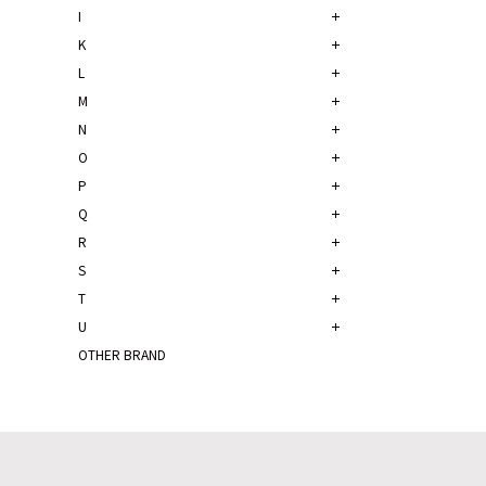
I
K
L
M
N
O
P
Q
R
S
T
U
OTHER BRAND