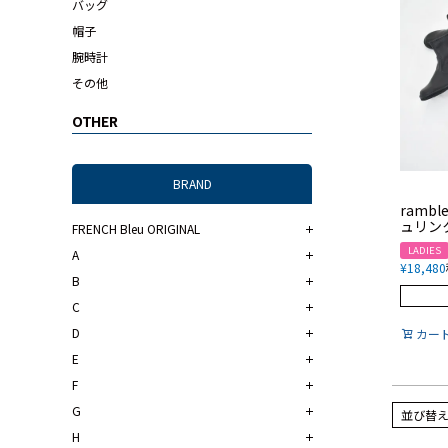
バッグ
帽子
腕時計
その他
OTHER
BRAND
rambl
ュリン
FRENCH Bleu ORIGINAL
LADIES
A
¥
18,480
B
C
D
カー
E
F
G
並び替
H