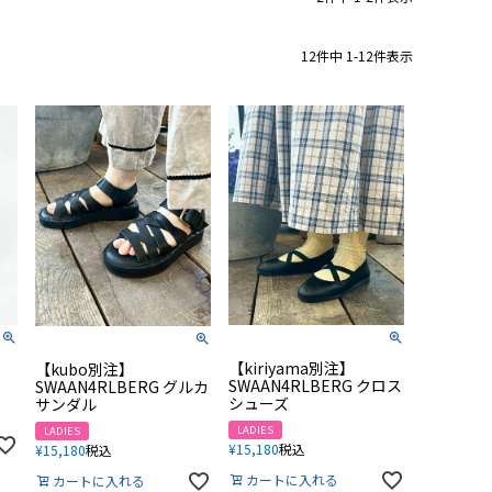
12
件中
1
-
12
件表示
【kiriyama別注】
【kubo別注】
SWAAN4RLBERG クロス
SWAAN4RLBERG グルカ
シューズ
サンダル
LADIES
LADIES
¥
15,180
税込
¥
15,180
税込
カートに入れる
カートに入れる