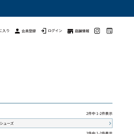
に入り
ログイン
会員登録
店舗情報
2
件中
1
-
2
件表示
シューズ
2
件中
1
-
2
件表示