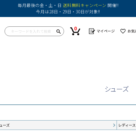
毎月最後の金・土・日
送料無料キャンペーン
開催!!
今月は28日・29日・30日が対象!!
0
マイページ
お気
ップス
ワンピース
ボトム
ボトム
バッグ
帽子
カットソー
ショートパンツ
スカート
その他
シャツ
パンツ
ショートパンツ
ニット
その他
パンツ
シューズ
その他
その他
ューズ
レディース