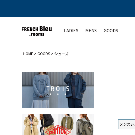
LADIES
MENS
GOODS
HOME
GOODS
シューズ
アウター
アウター
トップス
シューズ
ト
コート
コート
カットソー
レディース
ジャケット
ジャケット
シャツ
メンズ
ベスト
ベスト
ニット
その他
その他
その他
メンズシ