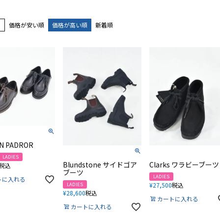
え
価格が安い順
価格が高い順
新着順
N PADROR
LADIES
Blundstone サイドゴア
Clarks ワラビーブーツ
税込
ブーツ
LADIES
トに入れる
LADIES
¥
27,500
税込
¥
28,600
税込
カートに入れる
カートに入れる