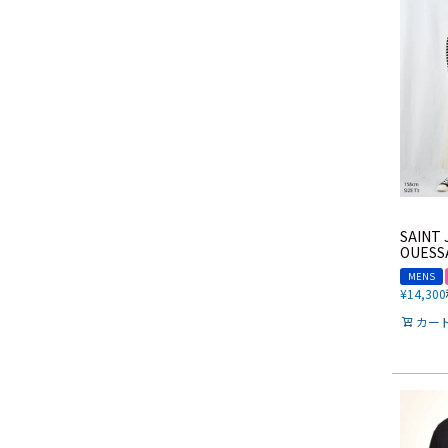
SAINT 
OUESS
MENS
¥
14,300
カー