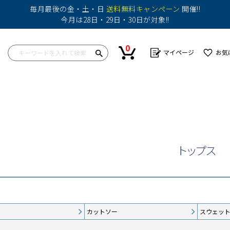
毎月最後の金・土・日
送料無料キャンペーン
開催!!
今月は28日・29日・30日が対象!!
0
マイページ
お気
ップス
ワンピース
ボトム
ボトム
バッグ
帽子
カットソー
ショートパンツ
スカート
その他
シャツ
パンツ
ショートパンツ
ニット
その他
パンツ
トップス
その他
その他
カットソー
スウェッ