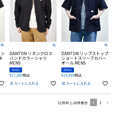
ネン
DANTON リネンクロス
DANTON リップストップ
半
バンドカラーシャツ
ショートスリーブカバー
MENS
オール MENS
MENS
MENS
¥
17,600
税込
¥
19,800
税込
カートに入れる
カートに入れる
1
2
51
件中
1
-
30
件表示