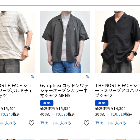
ORTH FACE ショ
Gymphlex コットンワッ
THE NORTH FACE シ
リーブボルドチェ
シャーオープンカラー半
ートスリーブアロハリ
ャツ
袖シャツ MENS
プシャツ
MENS
MENS
¥
15,400
通常価格
¥
15,950
通常価格
¥
14,300
¥
9,240
税込
40%OFF
¥
9,570
税込
30%OFF
¥
10,010
税込
トに入れる
カートに入れる
カートに入れる