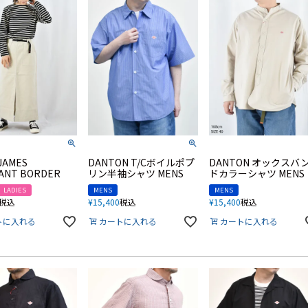
JAMES
DANTON T/Cボイルポプ
DANTON オックスバ
ANT BORDER
リン半袖シャツ MENS
ドカラーシャツ MENS
LADIES
MENS
MENS
税込
¥
15,400
税込
¥
15,400
税込
トに入れる
カートに入れる
カートに入れる