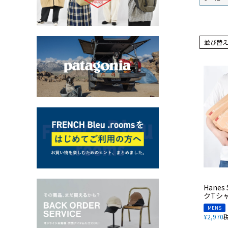
並び替
Hane
クTシ
MENS
¥
2,970