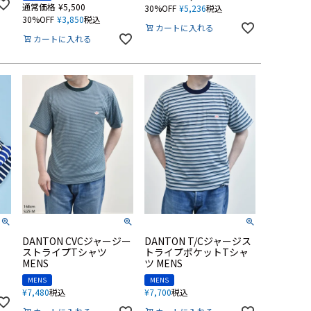
通常価格
¥
5,500
30%OFF
¥
5,236
税込
30%OFF
¥
3,850
税込
カートに入れる
カートに入れる
DANTON CVCジャージー
DANTON T/Cジャージス
ストライプTシャツ
トライプポケットTシャ
MENS
ツ MENS
MENS
MENS
¥
7,480
税込
¥
7,700
税込