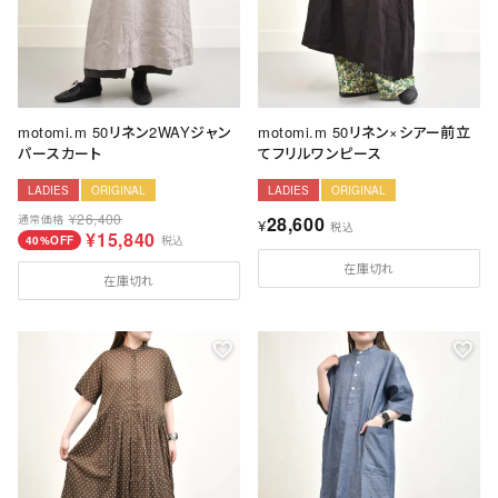
motomi.m 50リネン2WAYジャン
motomi.m 50リネン×シアー前立
パースカート
てフリルワンピース
LADIES
ORIGINAL
LADIES
ORIGINAL
¥
26,400
通常価格
28,600
¥
税込
¥
15,840
40%OFF
税込
在庫切れ
在庫切れ