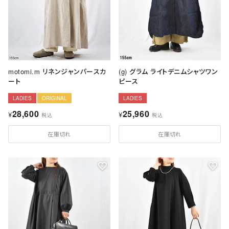
motomi.m リネンジャンパースカ
(g) グラム ライトデニムシャツワン
ート
ピース
LADIES
ORIGINAL
LADIES
28,600
25,960
¥
¥
税込
税込
在庫切れ
在庫切れ