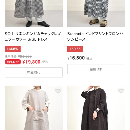
SOIL リネンギンガムチェックレギ
Brocante インドプリントフロンセ
ュラーカラー S/SL ドレス
ワンピース
LADIES
LADIES
¥
33,000
通常価格
16,500
¥
税込
¥
19,800
40%OFF
税込
在庫切れ
在庫切れ