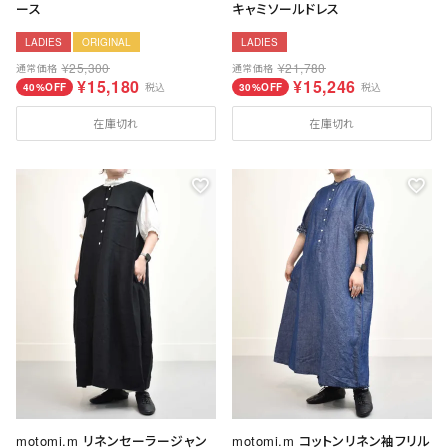
送料について
ース
キャミソールドレス
LADIES
ORIGINAL
LADIES
お支払いについて
¥
25,300
¥
21,780
通常価格
通常価格
¥
15,180
¥
15,246
40%OFF
税込
30%OFF
税込
店舗情報
在庫切れ
在庫切れ
プライバシーポリシー
特定商取引法の表記
お問い合わせ
motomi.m リネンセーラージャン
motomi.m コットンリネン袖フリル