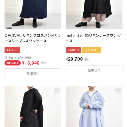
ORCIVAL リネンクロスバンドカラ
motomi.m 50リネンレースワンピ
ースリーブレスワンピース
ース
LADIES
LADIES
ORIGINAL
¥
24,200
通常価格
29,700
¥
税込
¥
16,940
30%OFF
税込
在庫切れ
在庫切れ