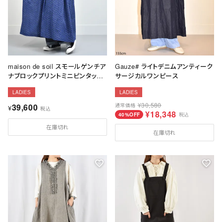
maison de soil スモールゲンチア
Gauze# ライトデニムアンティーク
ナブロックプリントミニピンタック
サージカルワンピース
ドレス
LADIES
LADIES
¥
30,580
39,600
通常価格
¥
税込
¥
18,348
40%OFF
税込
在庫切れ
在庫切れ