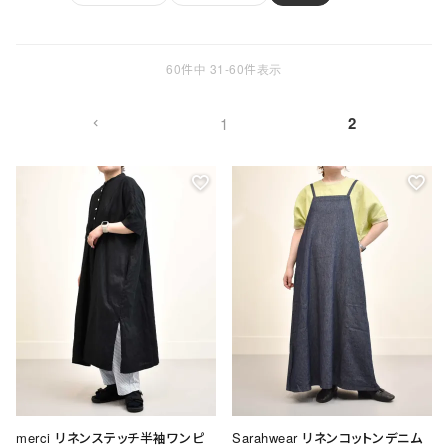
ョ
ッ
プ
FRENCH Bleu ORIGINAL
60
件中
31
-
60
件表示
A-Z
2
1
KISOGAWA BLOG
SHOP NEWS
ログイン
新規会員登録
マイページ
merci リネンステッチ半袖ワンピ
Sarahwear リネンコットンデニム