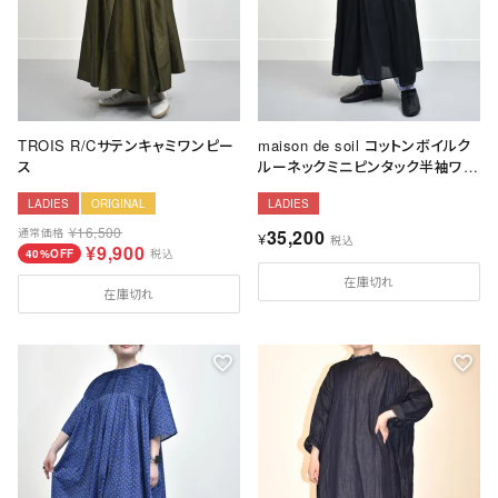
TROIS R/Cサテンキャミワンピー
maison de soil コットンボイルク
ス
ルーネックミニピンタック半袖ワン
ピース
LADIES
ORIGINAL
LADIES
¥
16,500
通常価格
35,200
¥
税込
¥
9,900
40%OFF
税込
在庫切れ
在庫切れ