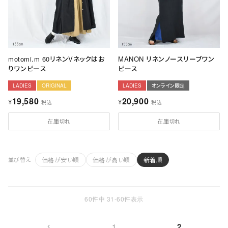
motomi.m 60リネンVネックはお
MANON リネンノースリーブワン
りワンピース
ピース
LADIES
ORIGINAL
LADIES
オンライン限定
19,580
20,900
¥
¥
税込
税込
在庫切れ
在庫切れ
価格が安い順
価格が高い順
新着順
並び替え
60
件中
31
-
60
件表示
2
1