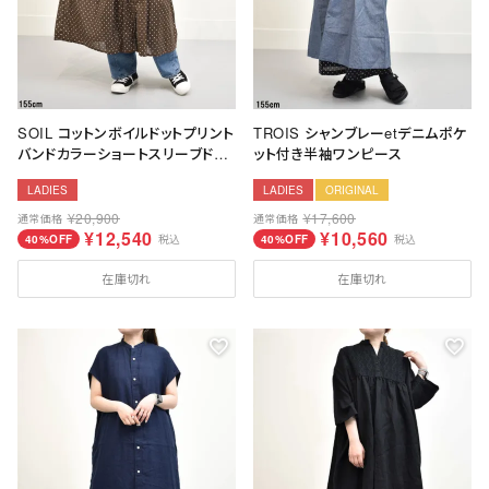
SOIL コットンボイルドットプリント
TROIS シャンブレーetデニムポケ
バンドカラーショートスリーブドレ
ット付き半袖ワンピース
ス
LADIES
LADIES
ORIGINAL
¥
20,900
¥
17,600
通常価格
通常価格
¥
12,540
¥
10,560
40%OFF
税込
40%OFF
税込
在庫切れ
在庫切れ