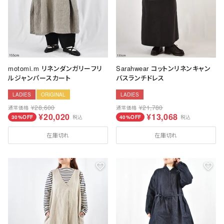
motomi.m リネンダンガリーフリ
Sarahwear コットンリネンキャン
ルジャンパースカート
バスランチドレス
LADIES
ORIGINAL
LADIES
¥
28,600
¥
21,780
通常価格
通常価格
¥
20,020
¥
13,068
30%OFF
税込
40%OFF
税込
在庫切れ
在庫切れ