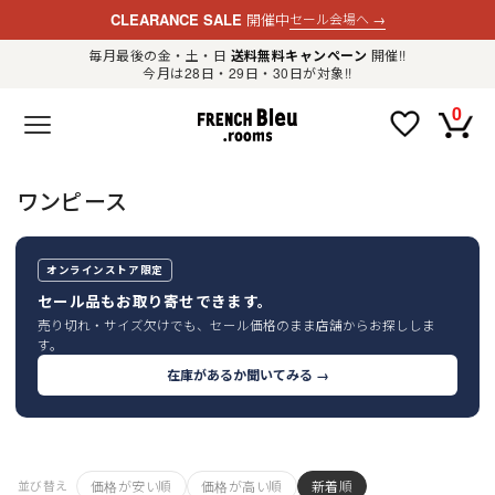
CLEARANCE SALE
開催中
セール会場へ
→
毎月最後の金・土・日
送料無料キャンペーン
開催!!
今月は28日・29日・30日が対象!!
新規会員登録
ログイン
0
F
R
E
N
C
H
ワンピース
B
l
e
u
.
オンラインストア限定
LADIES
r
セール品もお取り寄せできます。
o
o
売り切れ・サイズ欠けでも、セール価格のまま店舗からお探ししま
m
MENS
す。
s
公
在庫があるか聞いてみる →
式
GOODS
通
販
セ
レ
OTHER
ク
ト
価格が安い順
価格が高い順
新着順
シ
並び替え